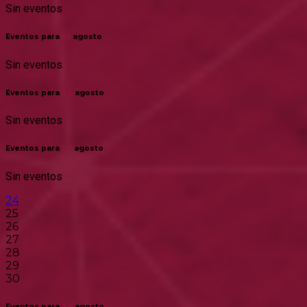
Sin eventos
Eventos para
21
agosto
Sin eventos
Eventos para
22
agosto
Sin eventos
Eventos para
23
agosto
Sin eventos
24
25
26
27
28
29
30
Eventos para
24
agosto