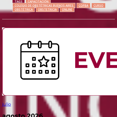
TAGS
CAPACITACIÓN
COLEGIO DE OBSTÉTRICAS BUENOS AIRES
COPBA
CURSO
OBSTÉTRICA
OBSTETRICIA
ONLINE
julio
agosto 2026