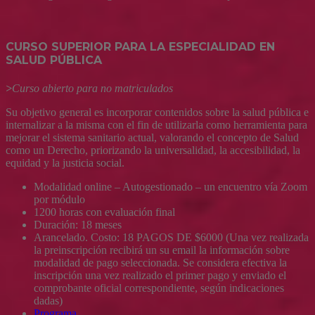
CURSO SUPERIOR PARA LA ESPECIALIDAD EN
SALUD PÚBLICA
>
Curso abierto para no matriculados
Su objetivo general es incorporar contenidos sobre la salud pública e
internalizar a la misma con el fin de utilizarla como herramienta para
mejorar el sistema sanitario actual, valorando el concepto de Salud
como un Derecho, priorizando la universalidad, la accesibilidad, la
equidad y la justicia social.
Modalidad online – Autogestionado – un encuentro vía Zoom
por módulo
1200 horas con evaluación final
Duración: 18 meses
Arancelado. Costo: 18 PAGOS DE $6000 (Una vez realizada
la preinscripción recibirá un su email la información sobre
modalidad de pago seleccionada. Se considera efectiva la
inscripción una vez realizado el primer pago y enviado el
comprobante oficial correspondiente, según indicaciones
dadas)
Programa