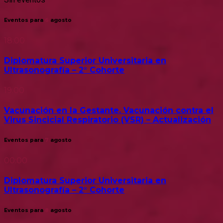
Eventos para
6
agosto
18:00
Diplomatura Superior Universitaria en
Ultrasonografía – 2° Cohorte
19:00
Vacunación en la Gestante. Vacunación contra el
Virus Sincicial Respiratorio (VSR) – Actualización
Eventos para
7
agosto
00:00
Diplomatura Superior Universitaria en
Ultrasonografía – 2° Cohorte
Eventos para
8
agosto