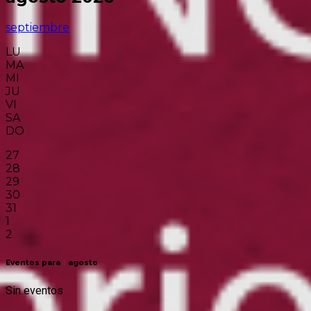
septiembre
LU
MA
MI
JU
VI
SA
DO
27
28
29
30
31
1
2
Eventos para
1
agosto
Sin eventos