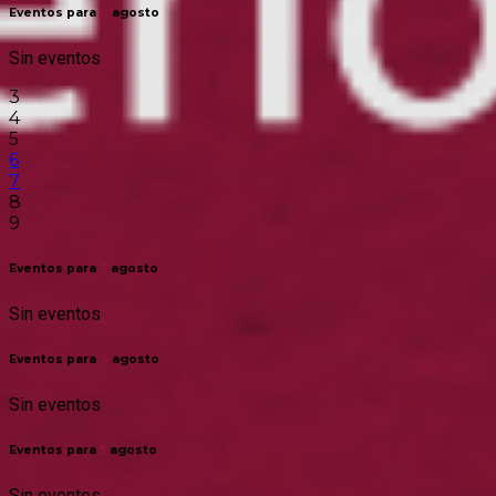
Eventos para
2
agosto
Sin eventos
3
4
5
6
7
8
9
Eventos para
3
agosto
Sin eventos
Eventos para
4
agosto
Sin eventos
Eventos para
5
agosto
Sin eventos