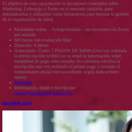
El objetivo de esta capacitación es incorporar contenidos sobre
Marketing, Liderazgo y Poder en el mercado sanitario, para
internalizarlos y utilizarlos como herramienta para mejorar la gestión
de la organización de salud.
Modalidad online – Autogestionado – un encuentro vía Zoom
por módulo
600 horas con evaluación final
Duración: 8 meses
Arancelado. Costo: 7 PAGOS DE $4000 (Una vez realizada
la preinscripción recibirá un su email la información sobre
modalidad de pago seleccionada. Se considera efectiva la
inscripción una vez realizado el primer pago y enviado el
comprobante oficial correspondiente, según indicaciones
dadas)
Programa
Información, dudas e inscripción:
cursosyjornadasd6@gmail.com
Inscribite aquí